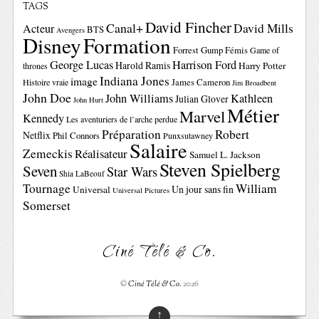
TAGS
David Fincher
Canal+
David Mills
Acteur
BTS
Avengers
Disney
Formation
Forrest Gump
Fémis
Game of
George Lucas
Harrison Ford
Harold Ramis
Harry Potter
thrones
Indiana Jones
image
Histoire vraie
James Cameron
Jim Broadbent
John Doe
John Williams
Kathleen
Julian Glover
John Hurt
Métier
Marvel
Kennedy
Les aventuriers de l’arche perdue
Préparation
Robert
Netflix
Phil Connors
Punxsutawney
Salaire
Zemeckis
Réalisateur
Samuel L. Jackson
Steven Spielberg
Seven
Star Wars
Shia LaBeouf
Tournage
William
Un jour sans fin
Universal
Universal Pictures
Somerset
Ciné Télé & Co.
©
Ciné Télé & Co.
2026
↑