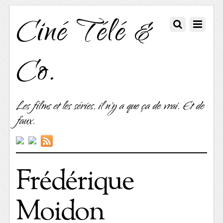
Ciné Télé &
Co.
Les films et les séries, il n'y a que ça de vrai. Et de
faux.
Frédérique
Moidon