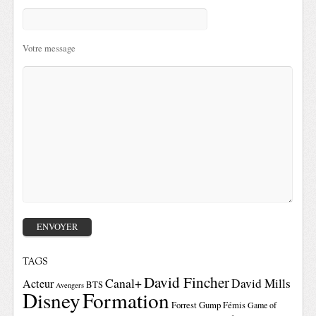
Votre message
TAGS
David Fincher
Canal+
David Mills
Acteur
BTS
Avengers
Disney
Formation
Forrest Gump
Fémis
Game of