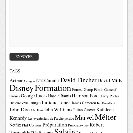
TAGS
David Fincher
Canal+
David Mills
Acteur
BTS
Avengers
Disney
Formation
Forrest Gump
Fémis
Game of
George Lucas
Harrison Ford
Harold Ramis
Harry Potter
thrones
Indiana Jones
image
Histoire vraie
James Cameron
Jim Broadbent
John Doe
John Williams
Kathleen
Julian Glover
John Hurt
Métier
Marvel
Kennedy
Les aventuriers de l’arche perdue
Préparation
Robert
Netflix
Phil Connors
Punxsutawney
Salaire
Zemeckis
Réalisateur