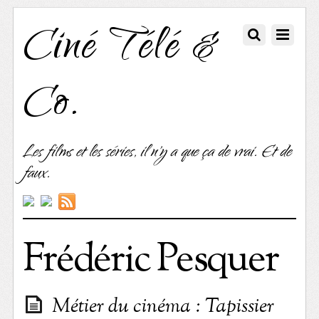
Ciné Télé &
Co.
Les films et les séries, il n'y a que ça de vrai. Et de
faux.
Frédéric Pesquer
Métier du cinéma : Tapissier