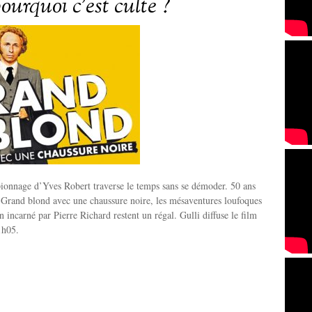
pourquoi c’est culte ?
ionnage d’Yves Robert traverse le temps sans se démoder. 50 ans
u Grand blond avec une chaussure noire, les mésaventures loufoques
n incarné par Pierre Richard restent un régal. Gulli diffuse le film
1h05.