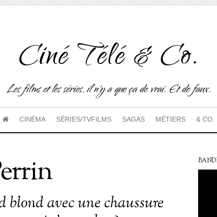
Ciné Télé & Co.
Les films et les séries, il n'y a que ça de vrai. Et de faux.
CINÉMA
SÉRIES/TVFILMS
SAGAS
MÉTIERS
& CO.
errin
BAND
d blond avec une chaussure