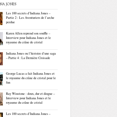
ANA JONES
Les 100 secrets d’Indiana Jones –
Partie 2 : Les Aventuriers de l’arche
perdue
Karen Allen reprend son souffle –
Interview pour Indiana Jones et le
royaume du crâne de cristal
Indiana Jones ou l’histoire d’une saga
– Partie 4 : La Dernière Croisade
George Lucas a fait Indiana Jones et
le royaume du crâne de cristal pour le
fun
Ray Winstone : doux, dur et dingue –
Interview pour Indiana Jones et le
royaume du crâne de cristal
Les 100 secrets d’Indiana Jones –