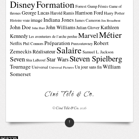
Disney
Formation
Forrest Gump
Fémis
Game of
George Lucas
Harrison Ford
Harold Ramis
Harry Potter
thrones
Indiana Jones
image
Histoire vraie
James Cameron
Jim Broadbent
John Doe
John Williams
Kathleen
Julian Glover
John Hurt
Métier
Marvel
Kennedy
Les aventuriers de l’arche perdue
Préparation
Robert
Netflix
Phil Connors
Punxsutawney
Salaire
Zemeckis
Réalisateur
Samuel L. Jackson
Steven Spielberg
Seven
Star Wars
Shia LaBeouf
Tournage
William
Un jour sans fin
Universal
Universal Pictures
Somerset
Ciné Télé & Co.
©
Ciné Télé & Co.
2026
↑