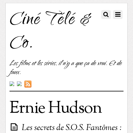
Ciné Télé &
Co.
Les films et les séries, il n'y a que ça de vrai. Et de
faux.
Ernie Hudson
Les secrets de S.O.S. Fantômes :