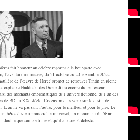
ières fait honneur au célèbre reporter à la houppette avec
tin, l’aventure immersive, du 21 octobre au 20 novembre 2022.
ingulière de l’œuvre de Hergé promet de retrouver Tintin en pleine
 du capitaine Haddock, des Dupondt ou encore du professeur
ssi des méchants emblématiques de l’univers fictionnel de l’un des
rs de BD du XXe siècle. L’occasion de revenir sur le destin de
n. L’un ne va pas sans l’autre, pour le meilleur et pour le pire. Le
é un héros devenu immortel et universel, un monument du 9è art
on double que son contraire et qu’il a adoré et détesté.