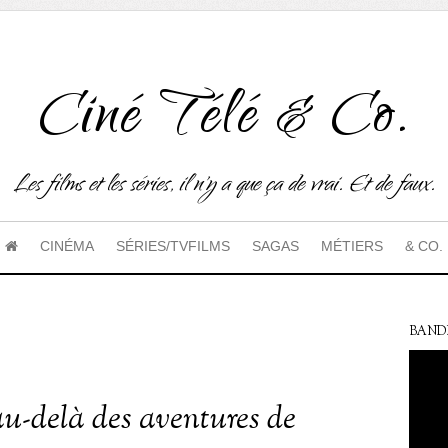
Ciné Télé & Co.
Les films et les séries, il n'y a que ça de vrai. Et de faux.
CINÉMA
SÉRIES/TVFILMS
SAGAS
MÉTIERS
& CO.
BAND
au-delà des aventures de