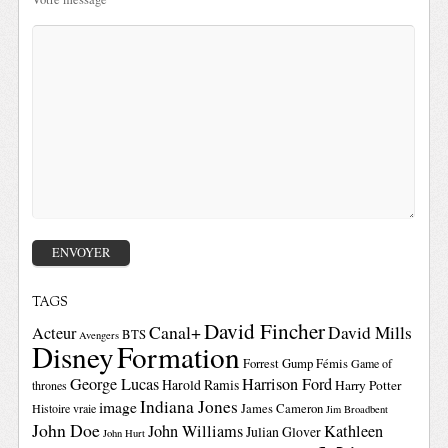
TAGS
David Fincher
Canal+
David Mills
Acteur
BTS
Avengers
Disney
Formation
Forrest Gump
Fémis
Game of
George Lucas
Harrison Ford
Harold Ramis
Harry Potter
thrones
Indiana Jones
image
Histoire vraie
James Cameron
Jim Broadbent
John Doe
John Williams
Kathleen
Julian Glover
John Hurt