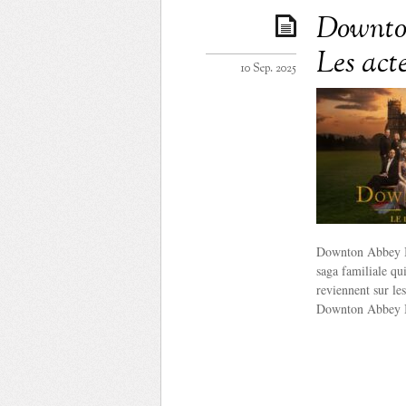
Downton
Les act
10 Sep. 2025
Downton Abbey III
saga familiale qu
reviennent sur l
Downton Abbey II