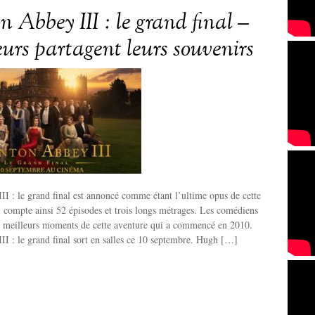
 Abbey III : le grand final –
eurs partagent leurs souvenirs
 : le grand final est annoncé comme étant l’ultime opus de cette
i compte ainsi 52 épisodes et trois longs métrages. Les comédiens
es meilleurs moments de cette aventure qui a commencé en 2010.
I : le grand final sort en salles ce 10 septembre. Hugh […]