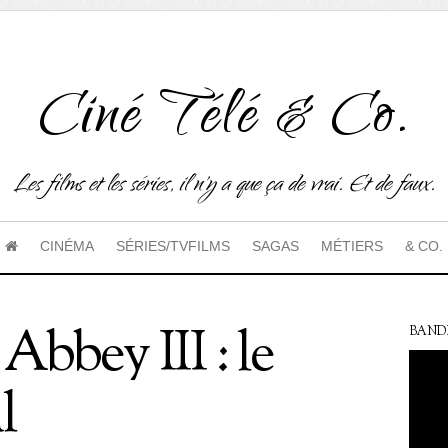
Ciné Télé & Co.
Les films et les séries, il n'y a que ça de vrai. Et de faux.
CINÉMA
SÉRIES/TVFILMS
SAGAS
MÉTIERS
& CO.
bbey III : le
BAND
l