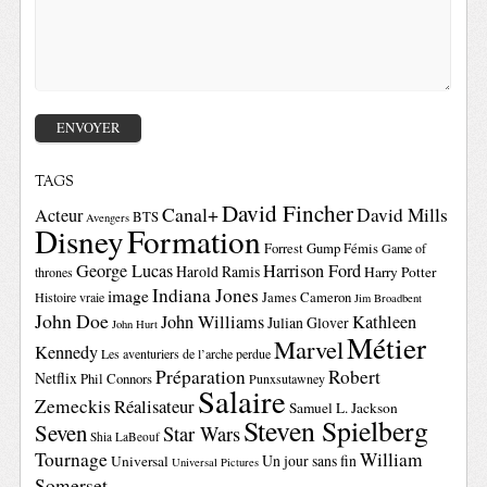
TAGS
David Fincher
Canal+
David Mills
Acteur
BTS
Avengers
Disney
Formation
Forrest Gump
Fémis
Game of
George Lucas
Harrison Ford
Harold Ramis
Harry Potter
thrones
Indiana Jones
image
Histoire vraie
James Cameron
Jim Broadbent
John Doe
John Williams
Kathleen
Julian Glover
John Hurt
Métier
Marvel
Kennedy
Les aventuriers de l’arche perdue
Préparation
Robert
Netflix
Phil Connors
Punxsutawney
Salaire
Zemeckis
Réalisateur
Samuel L. Jackson
Steven Spielberg
Seven
Star Wars
Shia LaBeouf
Tournage
William
Un jour sans fin
Universal
Universal Pictures
Somerset