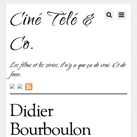
Ciné Télé &
Co.
Les films et les séries, il n'y a que ça de vrai. Et de
faux.
Didier
Bourboulon