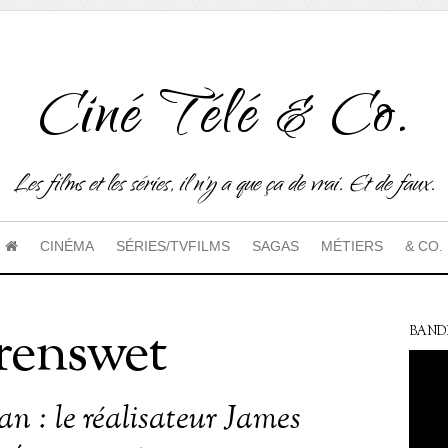
Ciné Télé & Co.
Les films et les séries, il n'y a que ça de vrai. Et de faux.
CINÉMA
SÉRIES/TVFILMS
SAGAS
MÉTIERS
& CO.
renswet
BAND
n : le réalisateur James