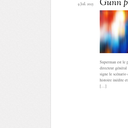
Gunn pr
9 Juil. 2025
Superman est le 
directeur général
signe le scénario 
histoire inédite e
[…]