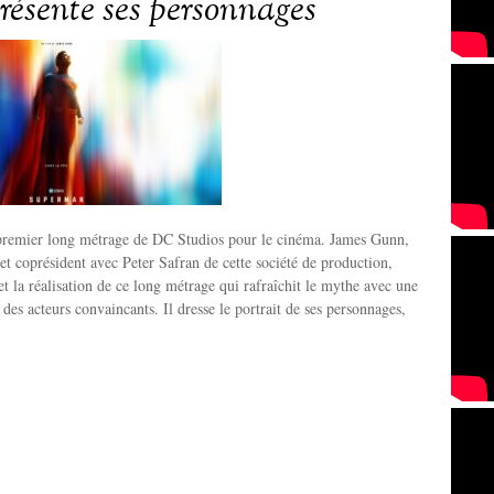
ésente ses personnages
premier long métrage de DC Studios pour le cinéma. James Gunn,
 et coprésident avec Peter Safran de cette société de production,
et la réalisation de ce long métrage qui rafraîchit le mythe avec une
t des acteurs convaincants. Il dresse le portrait de ses personnages,