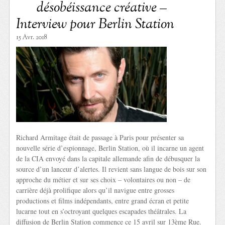
désobéissance créative –
Interview pour Berlin Station
15 Avr. 2018
Richard Armitage était de passage à Paris pour présenter sa
nouvelle série d’espionnage, Berlin Station, où il incarne un agent
de la CIA envoyé dans la capitale allemande afin de débusquer la
source d’un lanceur d’alertes. Il revient sans langue de bois sur son
approche du métier et sur ses choix – volontaires ou non – de
carrière déjà prolifique alors qu’il navigue entre grosses
productions et films indépendants, entre grand écran et petite
lucarne tout en s’octroyant quelques escapades théâtrales. La
diffusion de Berlin Station commence ce 15 avril sur 13ème Rue.