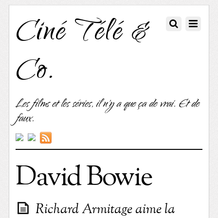
Ciné Télé &
Co.
Les films et les séries, il n'y a que ça de vrai. Et de
faux.
David Bowie
Richard Armitage aime la