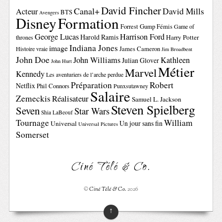
David Fincher
Canal+
David Mills
Acteur
BTS
Avengers
Disney
Formation
Forrest Gump
Fémis
Game of
George Lucas
Harrison Ford
Harold Ramis
Harry Potter
thrones
Indiana Jones
image
Histoire vraie
James Cameron
Jim Broadbent
John Doe
John Williams
Kathleen
Julian Glover
John Hurt
Métier
Marvel
Kennedy
Les aventuriers de l’arche perdue
Préparation
Robert
Netflix
Phil Connors
Punxsutawney
Salaire
Zemeckis
Réalisateur
Samuel L. Jackson
Steven Spielberg
Seven
Star Wars
Shia LaBeouf
Tournage
William
Un jour sans fin
Universal
Universal Pictures
Somerset
Ciné Télé & Co.
©
Ciné Télé & Co.
2026
↑