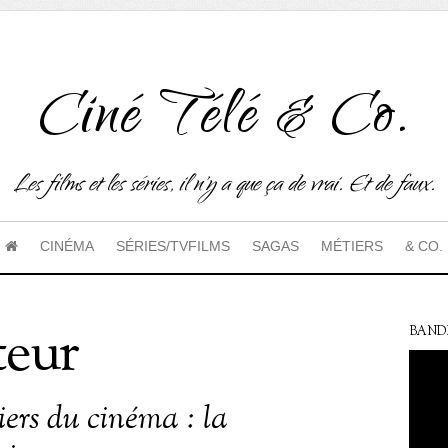
Ciné Télé & Co.
Les films et les séries, il n'y a que ça de vrai. Et de faux.
CINÉMA
SÉRIES/TVFILMS
SAGAS
MÉTIERS
& CO.
teur
BAND
iers du cinéma : la