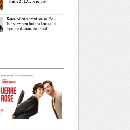
– Partie 2 : L’Arche perdue
Karen Allen reprend son souffle –
Interview pour Indiana Jones et le
royaume du crâne de cristal