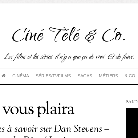
Ciné Télé & Co.
Les films et les séries, il n'y a que ça de vrai. Et de faux.
CINÉMA
SÉRIES/TVFILMS
SAGAS
MÉTIERS
& CO.
vous plaira
BAND
es à savoir sur Dan Stevens –