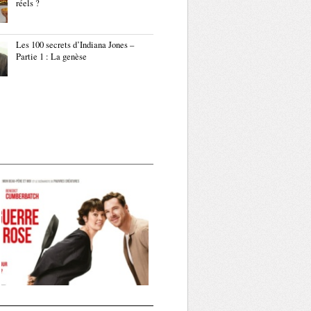
réels ?
Les 100 secrets d’Indiana Jones –
Partie 1 : La genèse