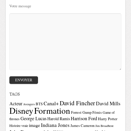
Votre message
TAGS
David Fincher
Canal+
David Mills
Acteur
BTS
Avengers
Disney
Formation
Forrest Gump
Fémis
Game of
George Lucas
Harrison Ford
Harold Ramis
Harry Potter
thrones
Indiana Jones
image
Histoire vraie
James Cameron
Jim Broadbent