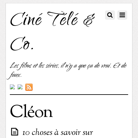
Ciné Télé &
Co.
Les films et les séries, il n'y a que ça de vrai. Et de
faux.
Cléon
10 choses à savoir sur