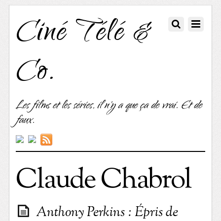
Ciné Télé &
Co.
Les films et les séries, il n'y a que ça de vrai. Et de
faux.
Claude Chabrol
Anthony Perkins : Épris de