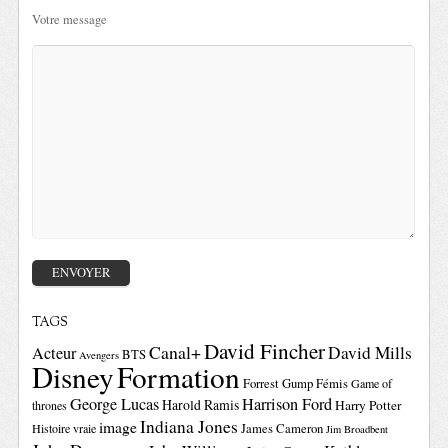
Votre message
TAGS
David Fincher
Canal+
David Mills
Acteur
BTS
Avengers
Disney
Formation
Forrest Gump
Fémis
Game of
George Lucas
Harrison Ford
Harold Ramis
Harry Potter
thrones
Indiana Jones
image
Histoire vraie
James Cameron
Jim Broadbent