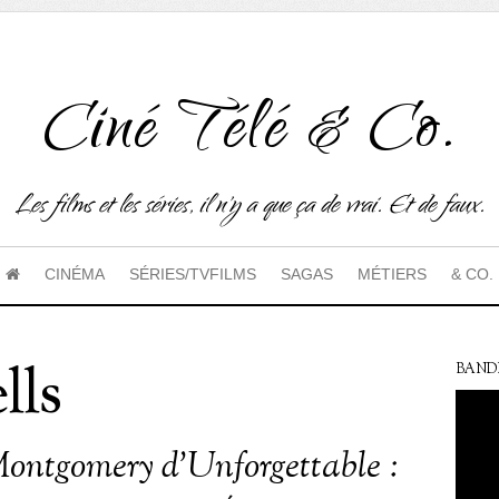
Ciné Télé & Co.
Les films et les séries, il n'y a que ça de vrai. Et de faux.
CINÉMA
SÉRIES/TVFILMS
SAGAS
MÉTIERS
& CO.
lls
BAND
ontgomery d’Unforgettable :