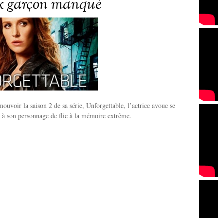
x garçon manqué
ouvoir la saison 2 de sa série, Unforgettable, l’actrice avoue se
 à son personnage de flic à la mémoire extrême.