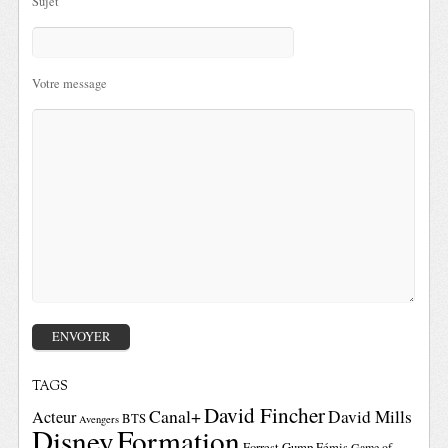
Sujet
Votre message
TAGS
David Fincher
Canal+
David Mills
Acteur
BTS
Avengers
Disney
Formation
Forrest Gump
Fémis
Game of