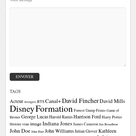
TAGS
David Fincher
Canal+
David Mills
Acteur
BTS
Avengers
Disney
Formation
Forrest Gump
Fémis
Game of
George Lucas
Harrison Ford
Harold Ramis
Harry Potter
thrones
Indiana Jones
image
Histoire vraie
James Cameron
Jim Broadbent
John Doe
John Williams
Kathleen
Julian Glover
John Hurt