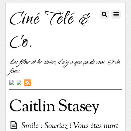
Ciné Télé &
Co.
Les films et les séries, il n'y a que ça de vrai. Et de
faux.
Caitlin Stasey
Smile : Souriez ! Vous êtes mort