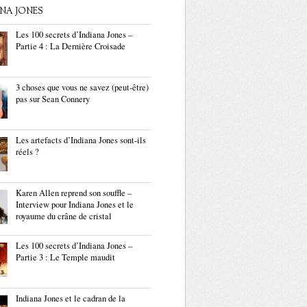
ANA JONES
Les 100 secrets d’Indiana Jones –
Partie 4 : La Dernière Croisade
3 choses que vous ne savez (peut-être)
pas sur Sean Connery
Les artefacts d’Indiana Jones sont-ils
réels ?
Karen Allen reprend son souffle –
Interview pour Indiana Jones et le
royaume du crâne de cristal
Les 100 secrets d’Indiana Jones –
Partie 3 : Le Temple maudit
Indiana Jones et le cadran de la