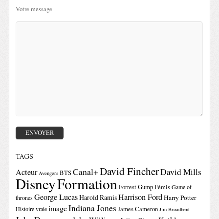
Votre message
TAGS
David Fincher
Canal+
David Mills
Acteur
BTS
Avengers
Disney
Formation
Forrest Gump
Fémis
Game of
George Lucas
Harrison Ford
Harold Ramis
Harry Potter
thrones
Indiana Jones
image
Histoire vraie
James Cameron
Jim Broadbent