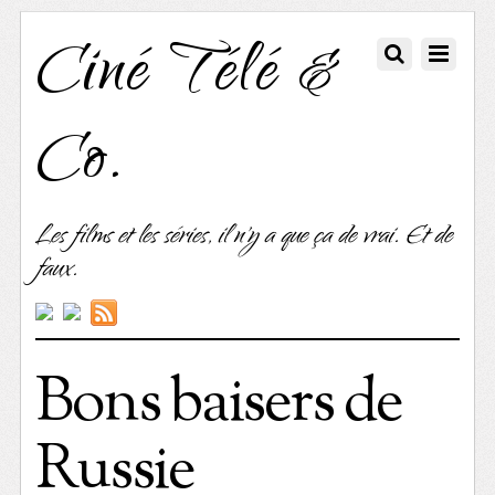
Ciné Télé &
Co.
Les films et les séries, il n'y a que ça de vrai. Et de
faux.
Bons baisers de
Russie