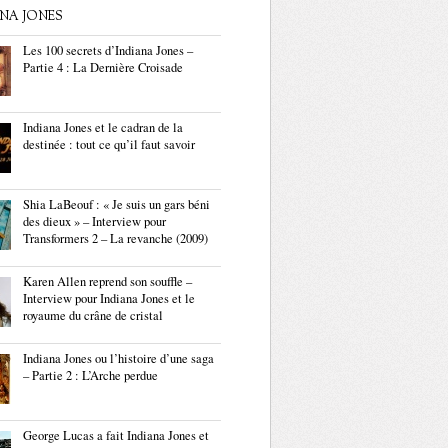
ANA JONES
Les 100 secrets d’Indiana Jones –
Partie 4 : La Dernière Croisade
Indiana Jones et le cadran de la
destinée : tout ce qu’il faut savoir
Shia LaBeouf : « Je suis un gars béni
des dieux » – Interview pour
Transformers 2 – La revanche (2009)
Karen Allen reprend son souffle –
Interview pour Indiana Jones et le
royaume du crâne de cristal
Indiana Jones ou l’histoire d’une saga
– Partie 2 : L’Arche perdue
George Lucas a fait Indiana Jones et