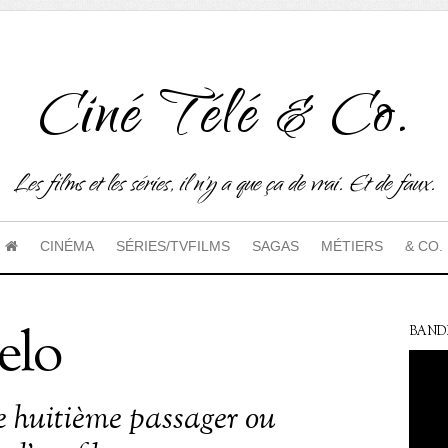
Ciné Télé & Co.
Les films et les séries, il n'y a que ça de vrai. Et de faux.
CINÉMA
SÉRIES/TVFILMS
SAGAS
MÉTIERS
& CO.
elo
BAND
le huitième passager ou