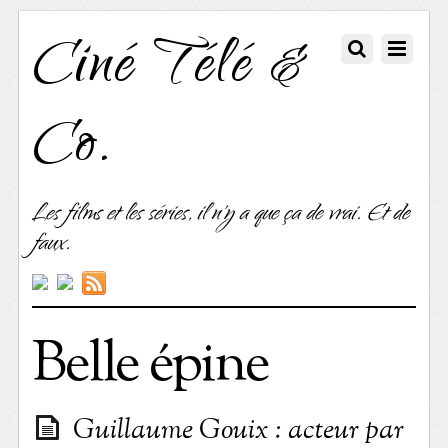
Ciné Télé &
Co.
Les films et les séries, il n'y a que ça de vrai. Et de
faux.
Belle épine
Guillaume Gouix : acteur par