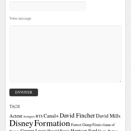
Votre message
TAGS
David Fincher
Canal+
David Mills
Acteur
BTS
Avengers
Disney
Formation
Forrest Gump
Fémis
Game of
George Lucas
Harrison Ford
Harold Ramis