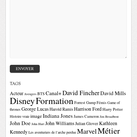
TAGS
David Fincher
Canal+
David Mills
Acteur
BTS
Avengers
Disney
Formation
Forrest Gump
Fémis
Game of
George Lucas
Harrison Ford
Harold Ramis
Harry Potter
thrones
Indiana Jones
image
Histoire vraie
James Cameron
Jim Broadbent
John Doe
John Williams
Kathleen
Julian Glover
John Hurt
Métier
Marvel
Kennedy
Les aventuriers de l’arche perdue