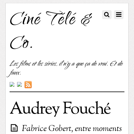
Ciné Télé &
Co.
Les films et les séries, il n'y a que ça de vrai. Et de
faux.
Audrey Fouché
Fabrice Gobert, entre moments