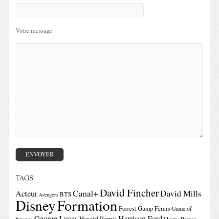
Votre message
TAGS
David Fincher
Canal+
David Mills
Acteur
BTS
Avengers
Disney
Formation
Forrest Gump
Fémis
Game of
George Lucas
Harrison Ford
Harold Ramis