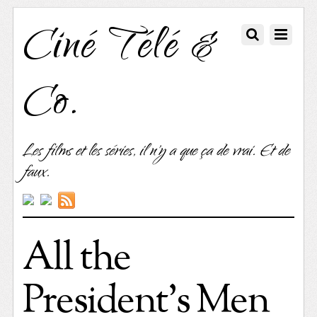
Ciné Télé &
Co.
Les films et les séries, il n'y a que ça de vrai. Et de
faux.
All the
President’s Men