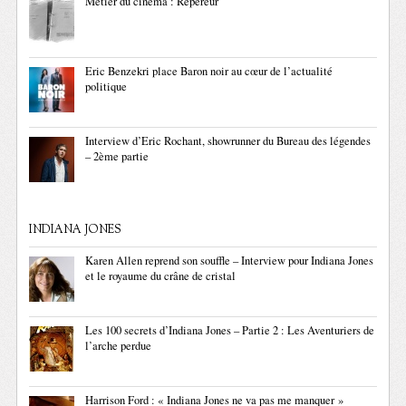
Métier du cinéma : Repéreur
Eric Benzekri place Baron noir au cœur de l’actualité
politique
Interview d’Eric Rochant, showrunner du Bureau des légendes
– 2ème partie
INDIANA JONES
Karen Allen reprend son souffle – Interview pour Indiana Jones
et le royaume du crâne de cristal
Les 100 secrets d’Indiana Jones – Partie 2 : Les Aventuriers de
l’arche perdue
Harrison Ford : « Indiana Jones ne va pas me manquer »