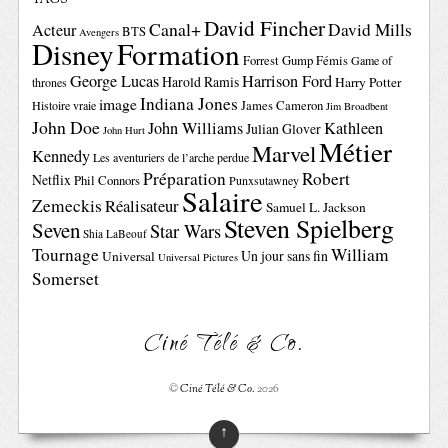
TAGS
David Fincher
Canal+
David Mills
Acteur
BTS
Avengers
Disney
Formation
Forrest Gump
Fémis
Game of
George Lucas
Harrison Ford
Harold Ramis
Harry Potter
thrones
Indiana Jones
image
Histoire vraie
James Cameron
Jim Broadbent
John Doe
John Williams
Kathleen
Julian Glover
John Hurt
Métier
Marvel
Kennedy
Les aventuriers de l’arche perdue
Préparation
Robert
Netflix
Phil Connors
Punxsutawney
Salaire
Zemeckis
Réalisateur
Samuel L. Jackson
Steven Spielberg
Seven
Star Wars
Shia LaBeouf
Tournage
William
Un jour sans fin
Universal
Universal Pictures
Somerset
Ciné Télé & Co.
©
Ciné Télé & Co.
2026
↑