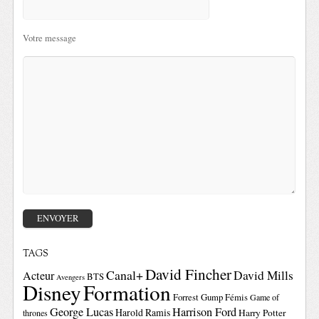
Votre message
TAGS
David Fincher
Canal+
David Mills
Acteur
BTS
Avengers
Disney
Formation
Forrest Gump
Fémis
Game of
George Lucas
Harrison Ford
Harold Ramis
Harry Potter
thrones