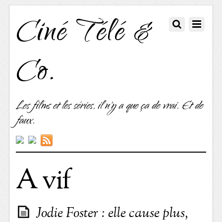
Ciné Télé &
Co.
Les films et les séries, il n'y a que ça de vrai. Et de
faux.
A vif
Jodie Foster : elle cause plus,