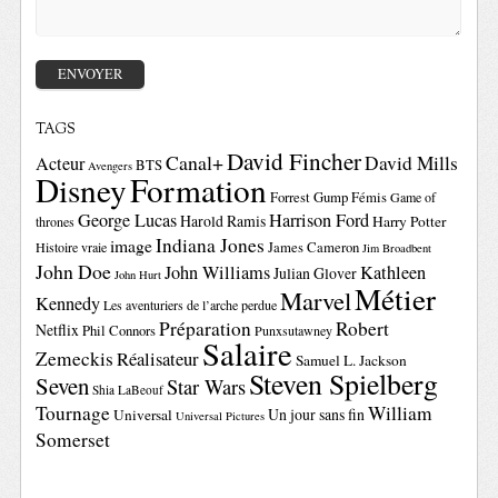
TAGS
David Fincher
Canal+
David Mills
Acteur
BTS
Avengers
Disney
Formation
Forrest Gump
Fémis
Game of
George Lucas
Harrison Ford
Harold Ramis
Harry Potter
thrones
Indiana Jones
image
Histoire vraie
James Cameron
Jim Broadbent
John Doe
John Williams
Kathleen
Julian Glover
John Hurt
Métier
Marvel
Kennedy
Les aventuriers de l’arche perdue
Préparation
Robert
Netflix
Phil Connors
Punxsutawney
Salaire
Zemeckis
Réalisateur
Samuel L. Jackson
Steven Spielberg
Seven
Star Wars
Shia LaBeouf
Tournage
William
Un jour sans fin
Universal
Universal Pictures
Somerset