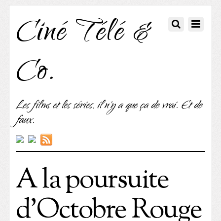
Ciné Télé &
Co.
Les films et les séries, il n'y a que ça de vrai. Et de
faux.
A la poursuite
d’Octobre Rouge