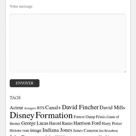
Votre message
TAGS
David Fincher
Canal+
David Mills
Acteur
BTS
Avengers
Disney
Formation
Forrest Gump
Fémis
Game of
George Lucas
Harrison Ford
Harold Ramis
Harry Potter
thrones
Indiana Jones
image
Histoire vraie
James Cameron
Jim Broadbent