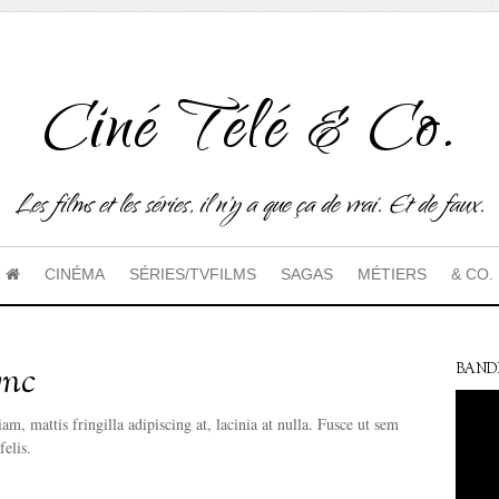
Ciné Télé & Co.
Les films et les séries, il n'y a que ça de vrai. Et de faux.
CINÉMA
SÉRIES/TVFILMS
SAGAS
MÉTIERS
& CO.
ync
BAND
m, mattis fringilla adipiscing at, lacinia at nulla. Fusce ut sem
felis.