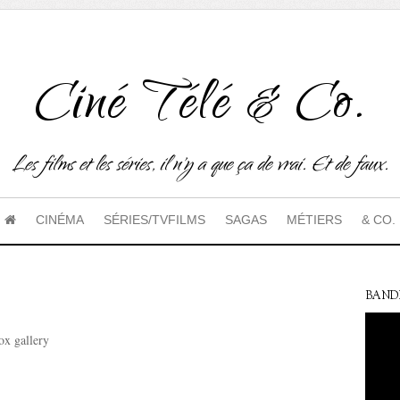
Ciné Télé & Co.
Les films et les séries, il n'y a que ça de vrai. Et de faux.
CINÉMA
SÉRIES/TVFILMS
SAGAS
MÉTIERS
& CO.
BAND
ox gallery