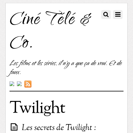
Ciné Télé &
Co.
Les films et les séries, il n'y a que ça de vrai. Et de
faux.
Twilight
Les secrets de Twilight :