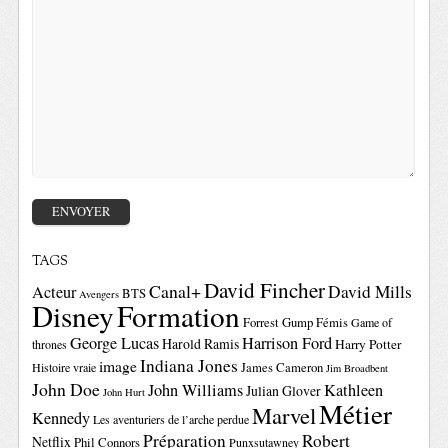
TAGS
David Fincher
Canal+
David Mills
Acteur
BTS
Avengers
Disney
Formation
Forrest Gump
Fémis
Game of
George Lucas
Harrison Ford
Harold Ramis
Harry Potter
thrones
Indiana Jones
image
Histoire vraie
James Cameron
Jim Broadbent
John Doe
John Williams
Kathleen
Julian Glover
John Hurt
Métier
Marvel
Kennedy
Les aventuriers de l’arche perdue
Préparation
Robert
Netflix
Phil Connors
Punxsutawney