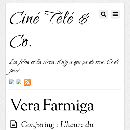
Ciné Télé &
Co.
Les films et les séries, il n'y a que ça de vrai. Et de
faux.
Vera Farmiga
Conjuring : L’heure du