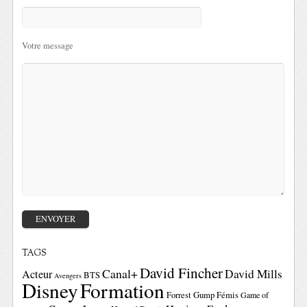
Votre message
TAGS
David Fincher
Canal+
David Mills
Acteur
BTS
Avengers
Disney
Formation
Forrest Gump
Fémis
Game of