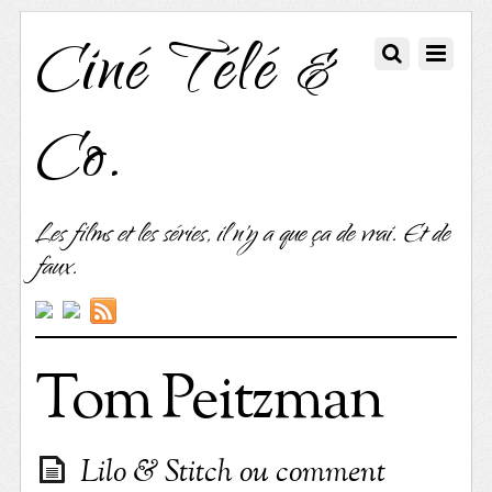
Ciné Télé &
Co.
Les films et les séries, il n'y a que ça de vrai. Et de
faux.
Tom Peitzman
Lilo & Stitch ou comment