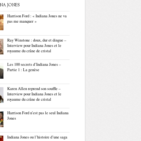
ANA JONES
Harrison Ford : « Indiana Jones ne va
pas me manquer »
Ray Winstone : doux, dur et dingue –
Interview pour Indiana Jones et le
royaume du crâne de cristal
Les 100 secrets d’Indiana Jones –
Partie 1 : La genèse
Karen Allen reprend son souffle –
Interview pour Indiana Jones et le
royaume du crâne de cristal
Harrison Ford n’est pas le seul Indiana
Jones
Indiana Jones ou l’histoire d’une saga