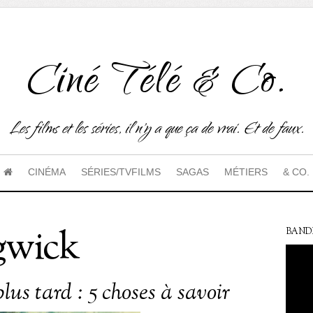
Ciné Télé & Co.
Les films et les séries, il n'y a que ça de vrai. Et de faux.
CINÉMA
SÉRIES/TVFILMS
SAGAS
MÉTIERS
& CO.
gwick
BAND
lus tard : 5 choses à savoir