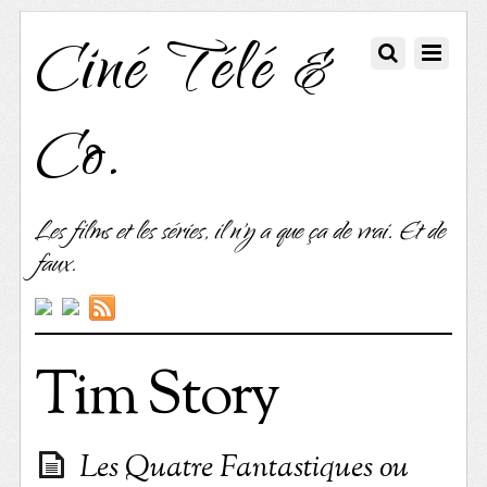
Ciné Télé &
Co.
Les films et les séries, il n'y a que ça de vrai. Et de
faux.
Tim Story
Les Quatre Fantastiques ou