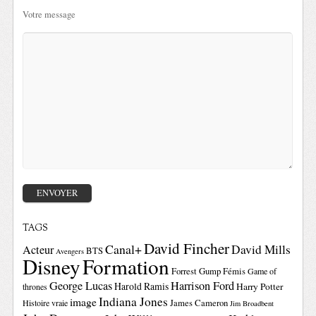
Votre message
TAGS
David Fincher
Canal+
David Mills
Acteur
BTS
Avengers
Disney
Formation
Forrest Gump
Fémis
Game of
George Lucas
Harrison Ford
Harold Ramis
Harry Potter
thrones
Indiana Jones
image
Histoire vraie
James Cameron
Jim Broadbent