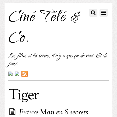
Ciné Télé &
Co.
Les films et les séries, il n'y a que ça de vrai. Et de
faux.
Tiger
Future Man en 8 secrets