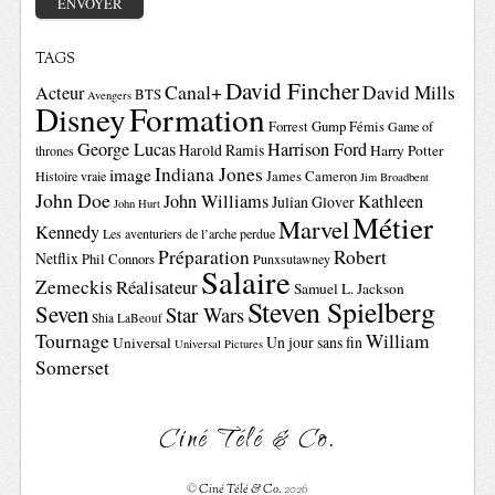
TAGS
David Fincher
Canal+
David Mills
Acteur
BTS
Avengers
Disney
Formation
Forrest Gump
Fémis
Game of
George Lucas
Harrison Ford
Harold Ramis
Harry Potter
thrones
Indiana Jones
image
Histoire vraie
James Cameron
Jim Broadbent
John Doe
John Williams
Kathleen
Julian Glover
John Hurt
Métier
Marvel
Kennedy
Les aventuriers de l’arche perdue
Préparation
Robert
Netflix
Phil Connors
Punxsutawney
Salaire
Zemeckis
Réalisateur
Samuel L. Jackson
Steven Spielberg
Seven
Star Wars
Shia LaBeouf
Tournage
William
Un jour sans fin
Universal
Universal Pictures
Somerset
Ciné Télé & Co.
©
Ciné Télé & Co.
2026