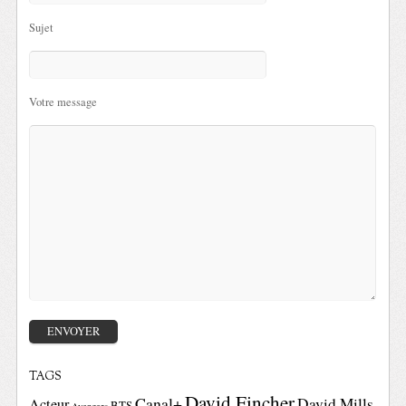
Sujet
Votre message
TAGS
David Fincher
Canal+
David Mills
Acteur
BTS