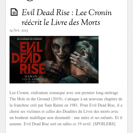
Evil Dead Rise : Lee Cronin
réécrit le Livre des Morts
19 Avr. 2023
Lee Cronin, réalisateur remarqué avec son premier long-métrage
The Hole in the Ground (2019), s’attaque à un nouveau chapitre de
la franchise créé par Sam Raimi en 1981. Pour Evil Dead Rise, il a
choisi ses victimes et celles des Deadites du Livre des morts avec
un bonheur maléfique non dissimulé : une mère et ses enfants. Et il
assume. Evil Dead Rise sort en salles ce 19 avril. [SPOILERS]