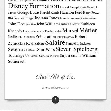
Avengers
Disney
Formation
Forrest Gump
Fémis
Game of
George Lucas
Harrison Ford
Harold Ramis
Harry Potter
thrones
Indiana Jones
image
Histoire vraie
James Cameron
Jim Broadbent
John Doe
John Williams
Kathleen
Julian Glover
John Hurt
Métier
Marvel
Kennedy
Les aventuriers de l’arche perdue
Préparation
Robert
Netflix
Phil Connors
Punxsutawney
Salaire
Zemeckis
Réalisateur
Samuel L. Jackson
Steven Spielberg
Seven
Star Wars
Shia LaBeouf
Tournage
William
Un jour sans fin
Universal
Universal Pictures
Somerset
Ciné Télé & Co.
©
Ciné Télé & Co.
2026
↑