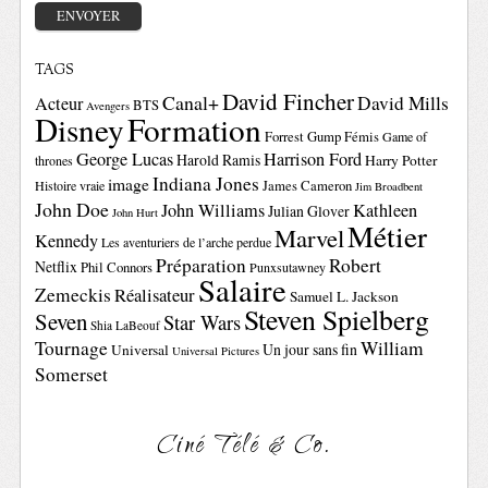
TAGS
David Fincher
Canal+
David Mills
Acteur
BTS
Avengers
Disney
Formation
Forrest Gump
Fémis
Game of
George Lucas
Harrison Ford
Harold Ramis
Harry Potter
thrones
Indiana Jones
image
Histoire vraie
James Cameron
Jim Broadbent
John Doe
John Williams
Kathleen
Julian Glover
John Hurt
Métier
Marvel
Kennedy
Les aventuriers de l’arche perdue
Préparation
Robert
Netflix
Phil Connors
Punxsutawney
Salaire
Zemeckis
Réalisateur
Samuel L. Jackson
Steven Spielberg
Seven
Star Wars
Shia LaBeouf
Tournage
William
Un jour sans fin
Universal
Universal Pictures
Somerset
Ciné Télé & Co.