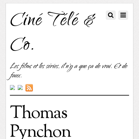
Ciné Télé &
Co.
Les films et les séries, il n'y a que ça de vrai. Et de
faux.
Thomas
Pynchon