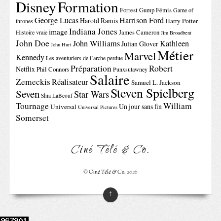
Disney
Formation
Forrest Gump
Fémis
Game of
George Lucas
Harrison Ford
Harold Ramis
Harry Potter
thrones
Indiana Jones
image
Histoire vraie
James Cameron
Jim Broadbent
John Doe
John Williams
Kathleen
Julian Glover
John Hurt
Métier
Marvel
Kennedy
Les aventuriers de l’arche perdue
Préparation
Robert
Netflix
Phil Connors
Punxsutawney
Salaire
Zemeckis
Réalisateur
Samuel L. Jackson
Steven Spielberg
Seven
Star Wars
Shia LaBeouf
Tournage
William
Un jour sans fin
Universal
Universal Pictures
Somerset
Ciné Télé & Co.
©
Ciné Télé & Co.
2026
↑