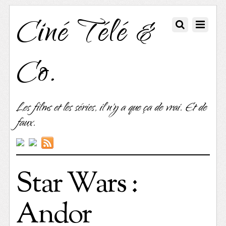
Ciné Télé &
Co.
Les films et les séries, il n'y a que ça de vrai. Et de
faux.
Star Wars :
Andor