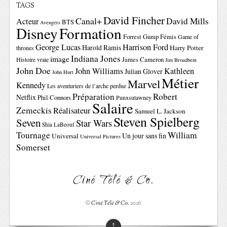
TAGS
David Fincher
Canal+
David Mills
Acteur
BTS
Avengers
Disney
Formation
Forrest Gump
Fémis
Game of
George Lucas
Harrison Ford
Harold Ramis
Harry Potter
thrones
Indiana Jones
image
Histoire vraie
James Cameron
Jim Broadbent
John Doe
John Williams
Kathleen
Julian Glover
John Hurt
Métier
Marvel
Kennedy
Les aventuriers de l’arche perdue
Préparation
Robert
Netflix
Phil Connors
Punxsutawney
Salaire
Zemeckis
Réalisateur
Samuel L. Jackson
Steven Spielberg
Seven
Star Wars
Shia LaBeouf
Tournage
William
Un jour sans fin
Universal
Universal Pictures
Somerset
Ciné Télé & Co.
©
Ciné Télé & Co.
2026
↑