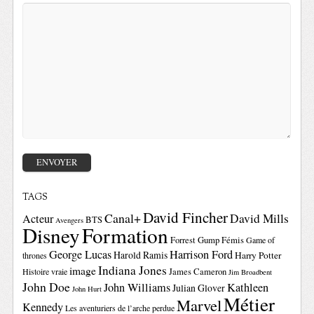
TAGS
David Fincher
Canal+
David Mills
Acteur
BTS
Avengers
Disney
Formation
Forrest Gump
Fémis
Game of
George Lucas
Harrison Ford
Harold Ramis
Harry Potter
thrones
Indiana Jones
image
Histoire vraie
James Cameron
Jim Broadbent
John Doe
John Williams
Kathleen
Julian Glover
John Hurt
Métier
Marvel
Kennedy
Les aventuriers de l’arche perdue