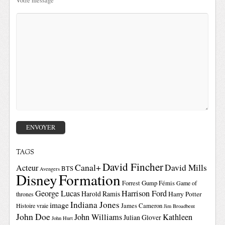
Votre message
TAGS
David Fincher
Canal+
David Mills
Acteur
BTS
Avengers
Disney
Formation
Forrest Gump
Fémis
Game of
George Lucas
Harrison Ford
Harold Ramis
Harry Potter
thrones
Indiana Jones
image
Histoire vraie
James Cameron
Jim Broadbent
John Doe
John Williams
Kathleen
Julian Glover
John Hurt