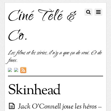
Ciné Télé &
Co.
Les films et les séries, il n'y a que ça de vrai. Et de
faux.
Skinhead
Jack O’Connell joue les héros –