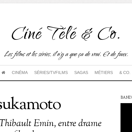
Ciné Télé & Co.
Les films et les séries, il n'y a que ça de vrai. Et de faux.
CINÉMA
SÉRIES/TVFILMS
SAGAS
MÉTIERS
& CO.
Tsukamoto
BAND
 Thibault Emin, entre drame