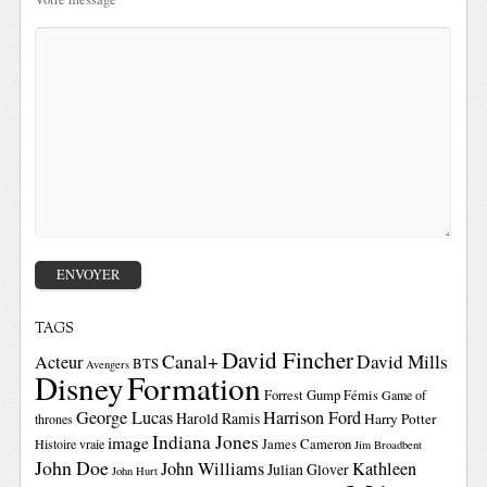
TAGS
David Fincher
Canal+
David Mills
Acteur
BTS
Avengers
Disney
Formation
Forrest Gump
Fémis
Game of
George Lucas
Harrison Ford
Harold Ramis
Harry Potter
thrones
Indiana Jones
image
Histoire vraie
James Cameron
Jim Broadbent
John Doe
John Williams
Kathleen
Julian Glover
John Hurt