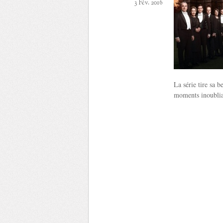
3 Fév. 2016
La série tire sa b
moments inoubliab