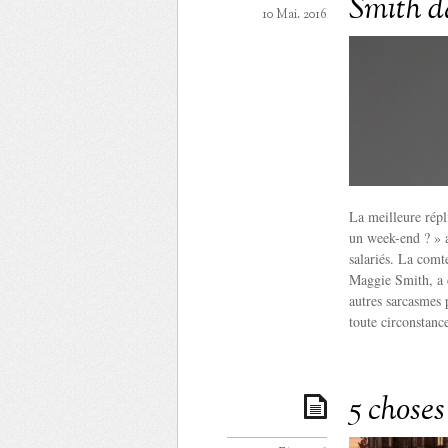
Smith 
10 Mai. 2016
La meilleure rép
un week-end ? » a
salariés. La comt
Maggie Smith, a d
autres sarcasmes p
toute circonstanc
5 chose