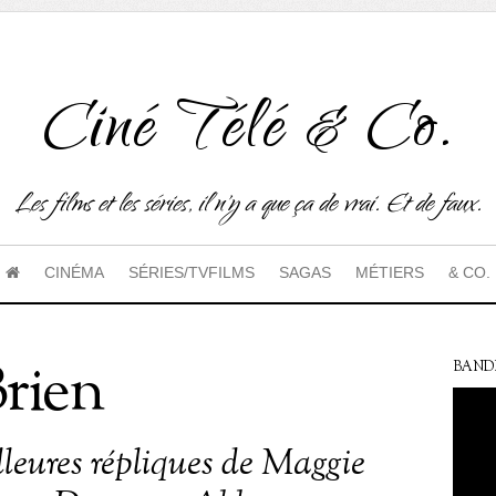
Ciné Télé & Co.
Les films et les séries, il n'y a que ça de vrai. Et de faux.
CINÉMA
SÉRIES/TVFILMS
SAGAS
MÉTIERS
& CO.
rien
BAND
lleures répliques de Maggie