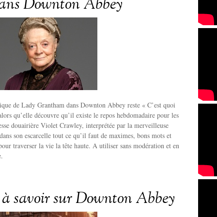
dans Downton Abbey
lique de Lady Grantham dans Downton Abbey reste « C’est quoi
lors qu’elle découvre qu’il existe le repos hebdomadaire pour les
esse douairière Violet Crawley, interprétée par la merveilleuse
ans son escarcelle tout ce qu’il faut de maximes, bons mots et
our traverser la vie la tête haute. A utiliser sans modération et en
e.
s à savoir sur Downton Abbey