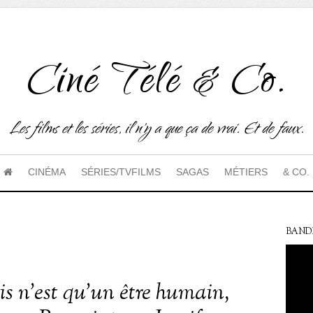
Ciné Télé & Co.
Les films et les séries, il n'y a que ça de vrai. Et de faux.
CINÉMA
SÉRIES/TVFILMS
SAGAS
MÉTIERS
& CO.
BAND
is n’est qu’un être humain,