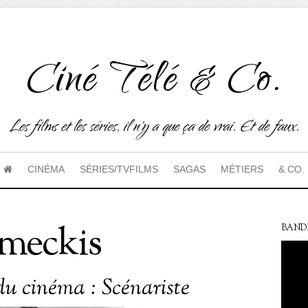
Ciné Télé & Co.
Les films et les séries, il n'y a que ça de vrai. Et de faux.
CINÉMA
SÉRIES/TVFILMS
SAGAS
MÉTIERS
& CO.
meckis
BAND
du cinéma : Scénariste