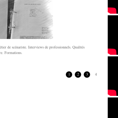
tier de scénariste. Interviews de professionnels. Qualités
ire. Formations.
1
2
3
4