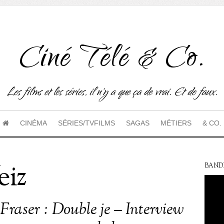
Ciné Télé & Co.
Les films et les séries, il n'y a que ça de vrai. Et de faux.
CINÉMA
SÉRIES/TVFILMS
SAGAS
MÉTIERS
& CO.
eiz
BAND
Fraser : Double je – Interview