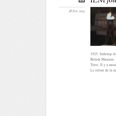
ILM jo
28 Avr. 2015
1925. Imhotep éta
British Museum. M
Terre. Il y a aus
Le retour de la 