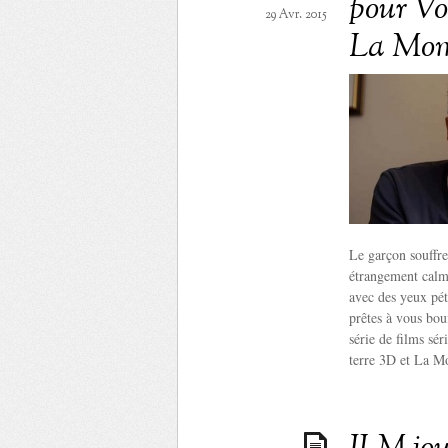
pour Voy
29 Avr. 2015
La Mom
Le garçon souffre
étrangement calme
avec des yeux pét
prêtes à vous bouf
série de films sér
terre 3D et La M