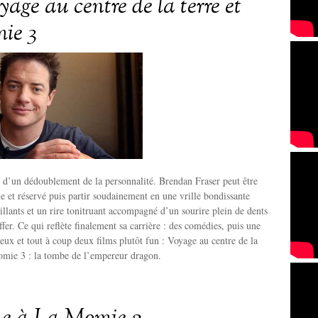
age au centre de la terre et
ie 3
 d’un dédoublement de la personnalité. Brendan Fraser peut être
 et réservé puis partir soudainement en une vrille bondissante
illants et un rire tonitruant accompagné d’un sourire plein de dents
fer. Ce qui reflète finalement sa carrière : des comédies, puis une
ieux et tout à coup deux films plutôt fun : Voyage au centre de la
omie 3 : la tombe de l’empereur dragon.