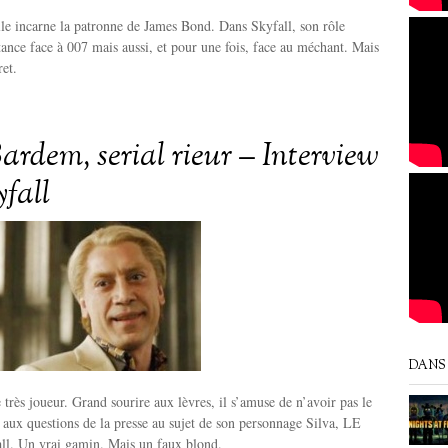
lle incarne la patronne de James Bond. Dans Skyfall, son rôle
ance face à 007 mais aussi, et pour une fois, face au méchant. Mais
ret.
ardem, serial rieur – Interview
yfall
DANS 
 très joueur. Grand sourire aux lèvres, il s’amuse de n’avoir pas le
 aux questions de la presse au sujet de son personnage Silva, LE
ll. Un vrai gamin. Mais un faux blond.