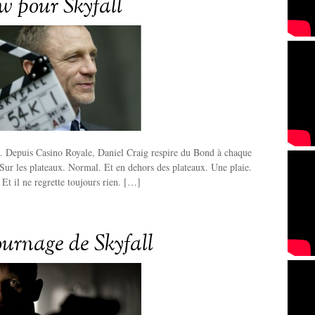
ew pour Skyfall
d. Depuis Casino Royale, Daniel Craig respire du Bond à chaque
. Sur les plateaux. Normal. Et en dehors des plateaux. Une plaie.
 Et il ne regrette toujours rien. […]
ournage de Skyfall