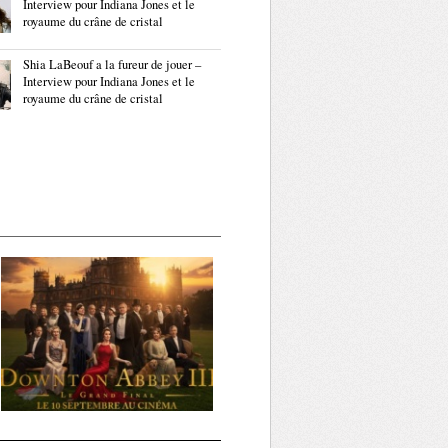
Interview pour Indiana Jones et le
royaume du crâne de cristal
Shia LaBeouf a la fureur de jouer –
Interview pour Indiana Jones et le
royaume du crâne de cristal