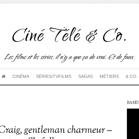
Ciné Télé & Co.
Les films et les séries, il n'y a que ça de vrai. Et de faux.
CINÉMA
SÉRIES/TVFILMS
SAGAS
MÉTIERS
& CO.
BAND
Craig, gentleman charmeur –