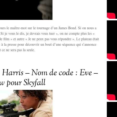
jours le maître-mot sur le tournage d’un James Bond. Si on nous a
Si je vous le dis, je devrais vous tuer », on ne compte plus les «
le film » et autre « Je ne peux pas vous répondre ». Le plateau était
 à la presse pour découvrir un bout d’une séquence qui s’annonce
 ce ne sera pas la seule.
Harris – Nom de code : Eve –
ew pour Skyfall