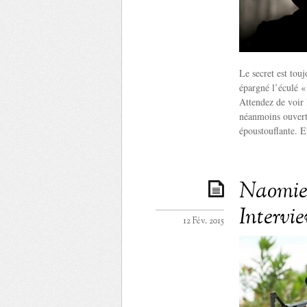
Le secret est tou
épargné l’éculé « 
Attendez de voir 
néanmoins ouvert
époustouflante. Et
Naomie 
Intervi
12 Fév. 2015